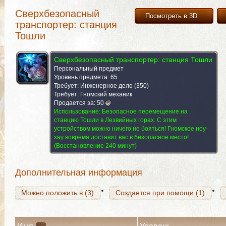
Сверхбезопасный
Посмотреть в 3D
транспортер: станция
Тошли
Сверхбезопасный транспортер: станция Тошли
Персональный предмет
Уровень предмета: 65
Требует: Инженерное дело (350)
Требует: Гномский механик
Продается за:
50
Можно положить в (3)
Использование:
Безопасное перемещение на
Создается при помощи (1)
станцию Тошли в Лезвийных горах. С этим
устройством можно ничего не бояться! Гномское ноу-
хау вовремя доставит вас в безопасное место!
(Восстановление 240 минут)
Можно положить в (3)
Создается при помощи (1)
Дополнительная информация
Можно положить в (3)
Создается при помощи (1)