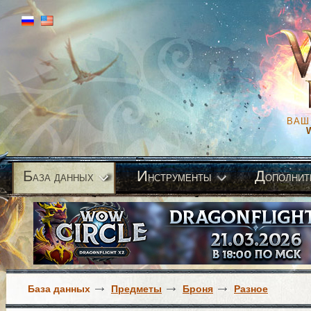
ВАШ
Б
И
Д
аза данных
нструменты
ополнит
База данных
Предметы
Броня
Разное