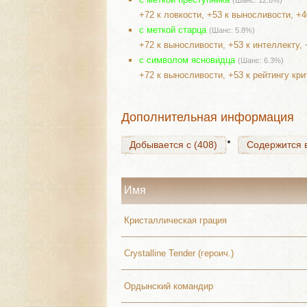
(Шанс: 12.8%)
+72 к ловкости, +53 к выносливости, +4
с меткой старца
(Шанс: 5.8%)
Добывается с (408)
Содержится в
+72 к выносливости, +53 к интеллекту,
с символом ясновидца
(Шанс: 6.3%)
+72 к выносливости, +53 к рейтингу кри
Добывается с (408)
Содержится в
Дополнительная информация
Добывается с (408)
Содержится в
Имя
Кристаллическая грация
Crystalline Tender (героич.)
Ордынский командир