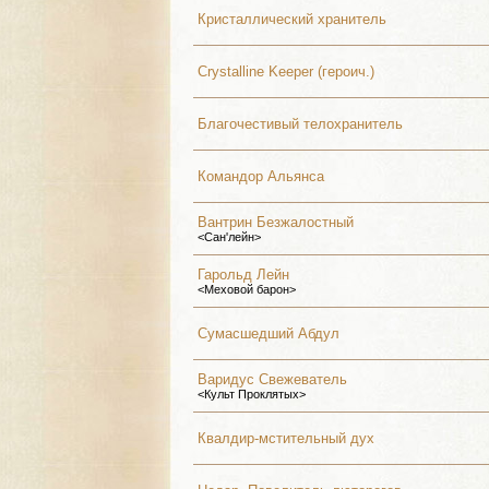
Кристаллический хранитель
Crystalline Keeper (героич.)
Благочестивый телохранитель
Командор Альянса
Вантрин Безжалостный
<Сан'лейн>
Гарольд Лейн
<Меховой барон>
Сумасшедший Абдул
Варидус Свежеватель
<Культ Проклятых>
Квалдир-мстительный дух