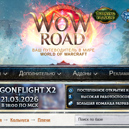
ВАШ ПУТЕВОДИТЕЛЬ В МИРЕ
WORLD OF WARCRAFT
Д
А
Р
ы
ополнительно
ддоны
еклам
я
Кольчуга
Плечи