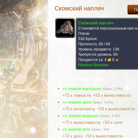
Скомский наплеч
П
Скомский наплеч
Становится персональным при н
Плечи
530 Броня:
Прочность: 60 / 60
Уровень предмета: 138
Требуется уровень: 69
Продается за:
4
9
Random Bonuses
Случайное зачарование
со знаком мартышки
(Шанс: 2.9%)
+72 к ловкости, +53 к выносливости
со знаком орла
(Шанс: 3.6%)
+72 к интеллекту, +53 к выносливости
со знаком медведя
(Шанс: 3.3%)
+72 к выносливости, +53 к силе
со знаком кита
(Шанс: 3%)
+72 к духу, +53 к выносливости