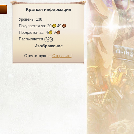
Краткая информация
Уровень: 138
Покупается за:
20
49
Продается за:
4
9
Распыляется (
325
)
Изображение
Отсутствуют –
Отправить
!