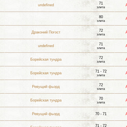
71
undefined
элита
80
элита
72
Драконий Погост
элита
71
undefined
элита
72
Борейская тундра
элита
71 - 72
Борейская тундра
элита
72
Ревущий фьорд
элита
70
Борейская тундра
элита
Ревущий фьорд
70 - 71
71 - 72