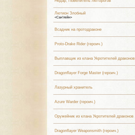
Недар, Повелитель люторогов
Лютион Злобный
<Сан'лейн>
Всадник на протодраконе
Proto-Drake Rider (героич.)
Выплавщик из клана Укротителей драконов
Dragonflayer Forge Master (героич.)
Лазурный хранитель
Azure Warder (героич.)
Оружейник из клана Укротителей драконов
Dragonflayer Weaponsmith (героич.)