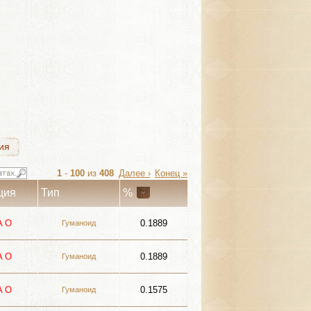
ия
ия
ия
1
-
100
из
408
Далее ›
Конец »
ция
Тип
%
A
О
0.1889
Гуманоид
A
О
0.1889
Гуманоид
A
О
0.1575
Гуманоид