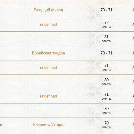
Ревущий фьорд
70 - 71
72
undefined
элита
81
элита
Борейская тундра
70 - 71
71
undefined
элита
80
элита
71
undefined
элита
80
элита
70
ов
Крепость Утгард
элита