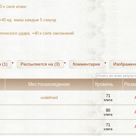
0 к силе атаки
 (1)
Распыляется на (3)
Комментарии
Изображен
 +40 ед. маны каждые 5 секунд
тического удара, +40 к силе заклинаний
 (1)
Распыляется на (3)
Комментарии
Изображен
 (1)
Распыляется на (3)
Комментарии
Изображен
Местонахождение
Уровень
Реак
71
undefined
элита
80
элита
71
элита