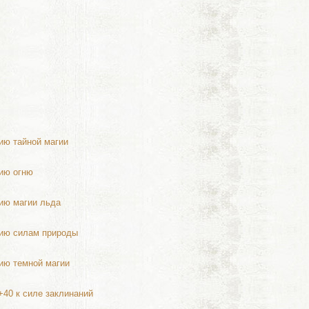
ию тайной магии
нию огню
нию магии льда
нию силам природы
нию темной магии
+40 к силе заклинаний