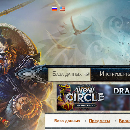
Б
И
аза данных
нструмент
База данных
Предметы
Брон