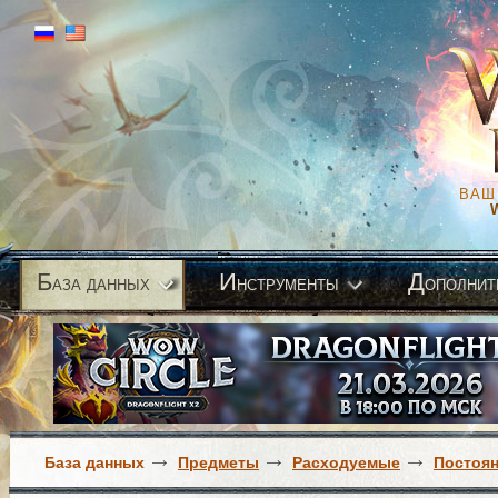
ВАШ
Б
И
Д
аза данных
нструменты
ополнит
База данных
Предметы
Расходуемые
Постоя