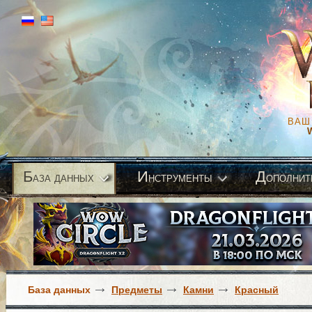
ВАШ
Б
И
Д
аза данных
нструменты
ополнит
База данных
Предметы
Камни
Красный