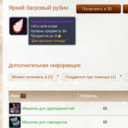
Яркий багровый рубин
Посмотреть в 3D
Яркий багровый рубин
+40 к силе атаки
Можно положить в (2)
Создается при помощи (1)
Уровень предмета: 80
Продается за:
9
"Для красного гнезда."
Можно положить в (2)
Создается при помощи (1)
Дополнительная информация
Можно положить в (2)
Создается при помощи (1)
Имя
Уровень
Мешочек для драгоценностей
65
Мешочек для самоцветов
60