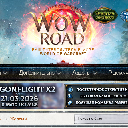
ВАШ ПУТЕВОДИТЕЛЬ В МИРЕ
WORLD OF WARCRAFT
Д
А
Р
ы
ополнительно
ддоны
еклам
и
Желтый