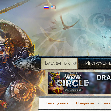
Б
И
аза данных
нструмент
База данных
Предметы
Камн