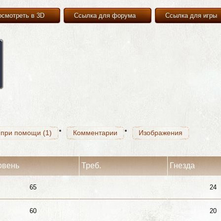
осмотреть в 3D
Ссылка для форума
Ссылка для игры
 при помощи (1)
Комментарии
Изображения
 при помощи (1)
Комментарии
Изображения
 при помощи (1)
Комментарии
Изображения
овень
Треб.
Гнезда
65
24
60
20