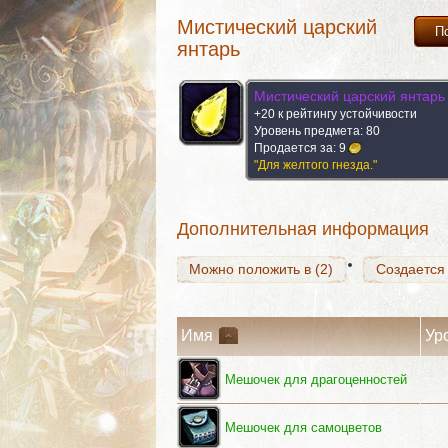
Мистический царский
П
янтарь
Мистический царский янтарь
Можно положить в (2)
Создается
+20 к рейтингу устойчивости
Уровень предмета: 80
Продается за:
9
"Для желтого гнезда."
Можно положить в (2)
Создается
Дополнительная информация
Можно положить в (2)
Создается
Имя
Ур
Мешочек для драгоценностей
Мешочек для самоцветов