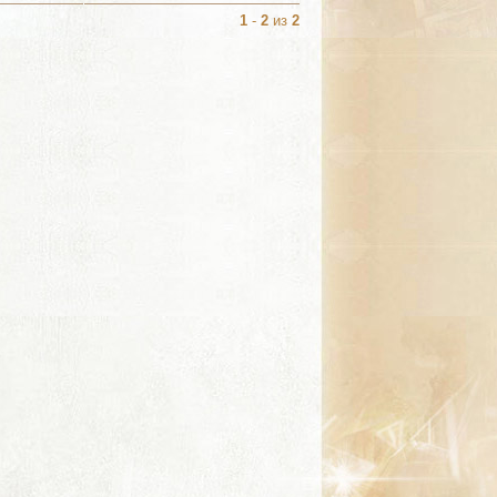
1
-
2
из
2