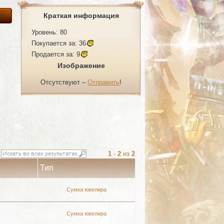
Краткая информация
Уровень: 80
Покупается за:
36
Продается за:
9
Изображение
Отсутствуют –
Отправить
!
1
-
2
из
2
Тип
Сумка ювелира
Сумка ювелира