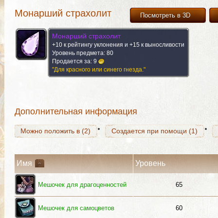
Монарший страхолит
Посмотреть в 3D
Монарший страхолит
+10 к рейтингу уклонения и +15 к выносливости
Можно положить в (2)
Создается при помощи (1)
Уровень предмета: 80
Продается за:
9
"Для красного или синего гнезда."
Можно положить в (2)
Создается при помощи (1)
Дополнительная информация
Можно положить в (2)
Создается при помощи (1)
Имя
Уровень
Мешочек для драгоценностей
65
Мешочек для самоцветов
60