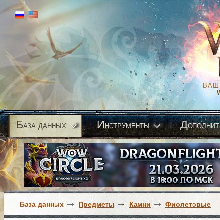
ВАШ
Б
И
Д
аза данных
нструменты
ополнит
База данных
Предметы
Камни
Фиолетовые