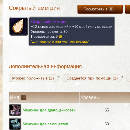
Сокрытый аметрин
Посмотреть в 3D
Сокрытый аметрин
+12 к силе заклинаний и +10 к рейтингу меткости
Можно положить в (2)
Создается при помощи (1)
Уровень предмета: 80
Продается за:
9
"Для красного или желтого гнезда."
Можно положить в (2)
Создается при помощи (1)
Дополнительная информация
Можно положить в (2)
Создается при помощи (1)
Имя
Уровень
Мешочек для драгоценностей
65
Мешочек для самоцветов
60