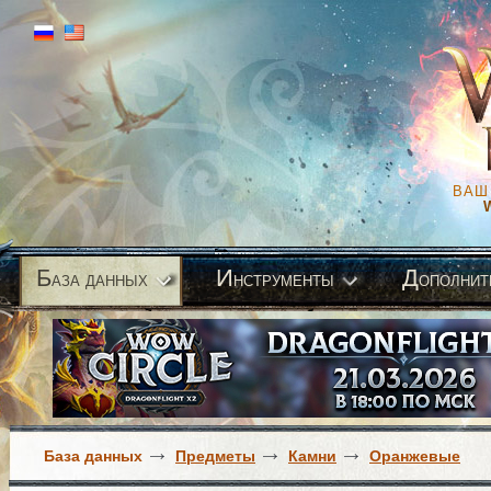
ВАШ
Б
И
Д
аза данных
нструменты
ополнит
База данных
Предметы
Камни
Оранжевые