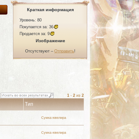
Краткая информация
Уровень: 80
Покупается за:
36
Продается за:
9
Изображение
Отсутствуют –
Отправить
!
1
-
2
из
2
Тип
Сумка ювелира
Сумка ювелира