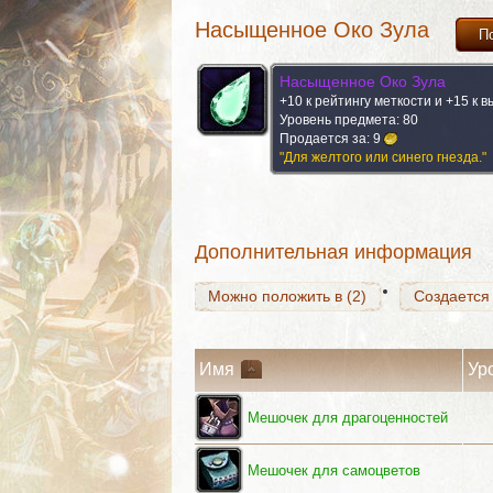
Насыщенное Око Зула
П
Насыщенное Око Зула
+10 к рейтингу меткости и +15 к 
Можно положить в (2)
Создается
Уровень предмета: 80
Продается за:
9
"Для желтого или синего гнезда."
Можно положить в (2)
Создается
Дополнительная информация
Можно положить в (2)
Создается
Имя
Ур
Мешочек для драгоценностей
Мешочек для самоцветов