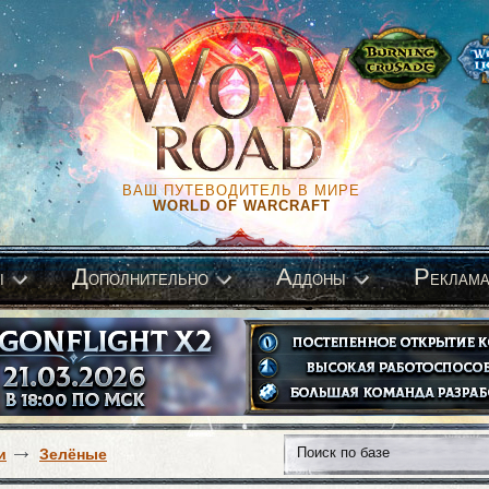
ВАШ ПУТЕВОДИТЕЛЬ В МИРЕ
WORLD OF WARCRAFT
Д
А
Р
ы
ополнительно
ддоны
еклам
и
Зелёные