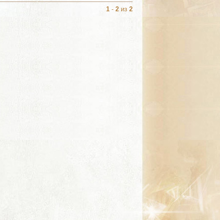
1
-
2
из
2