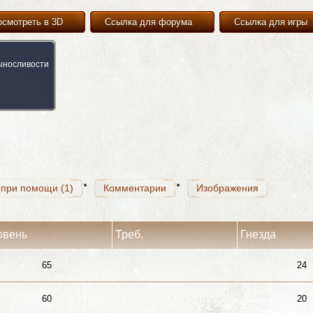
осмотреть в 3D
Ссылка для форума
Ссылка для игры
выносливости
 при помощи (1)
Комментарии
Изображения
 при помощи (1)
Комментарии
Изображения
 при помощи (1)
Комментарии
Изображения
овень
Треб.
Гнезда
65
24
60
20