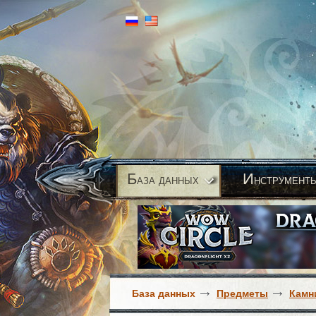
Б
И
аза данных
нструмент
База данных
Предметы
Камн