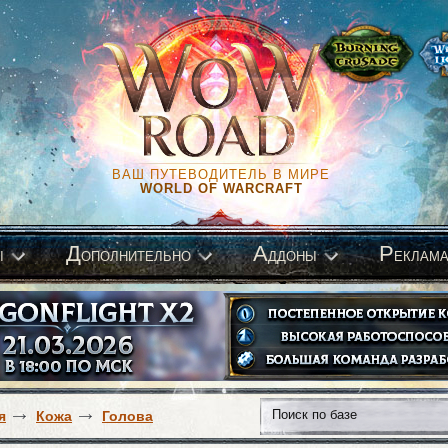
ВАШ ПУТЕВОДИТЕЛЬ В МИРЕ
WORLD OF WARCRAFT
Д
А
Р
ы
ополнительно
ддоны
еклам
я
Кожа
Голова