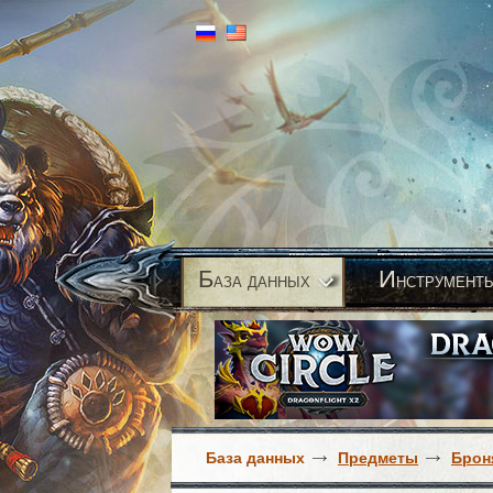
Б
И
аза данных
нструмент
База данных
Предметы
Брон