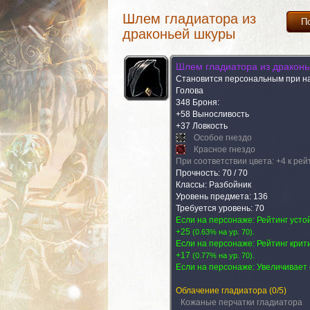
Шлем гладиатора из
П
драконьей шкуры
Шлем гладиатора из дракон
Становится персональным при н
Голова
348 Броня:
+58 Выносливость
+37 Ловкость
Особое гнездо
Красное гнездо
При соответствии цвета: +4 к рей
Прочность: 70 / 70
Классы: Разбойник
Уровень предмета: 136
Требуется уровень: 70
Если на персонаже: Рейтинг усто
+25
.
(
0.63% на yp. 70
)
Если на персонаже: Рейтинг крит
+17
.
(
0.77% на yp. 70
)
Если на персонаже:
Увеличивает 
Облачение гладиатора
(0/5)
Кожаные перчатки гладиатора