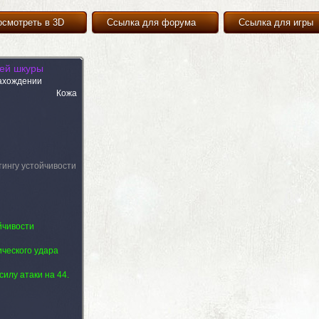
осмотреть в 3D
Ссылка для форума
Ссылка для игры
ьей шкуры
ахождении
Кожа
тингу устойчивости
йчивости
ического удара
силу атаки на 44.