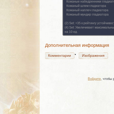
Кожаные набедренники гладиат
Кожаный шлем гладиатора
Кожаный наплеч гладиатора
Комментарии
Кожаный мундир гладиатора
Изображения
(2) Set:
+35 к рейтингу устойчивос
(4) Set:
Увеличивает максимальны
на 10 ед.
Комментарии
Изображения
Дополнительная информация
Комментарии
Изображения
Войдите
, чтобы