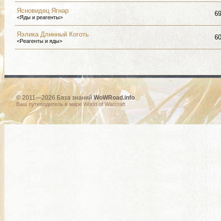
Ясновидец Ягнар
6
<Яды и реагенты>
Яэлика Длинный Коготь
6
<Реагенты и яды>
© 2011—2026 База знаний
WoWRoad.info
Ваш путеводитель в мире World of Warcraft