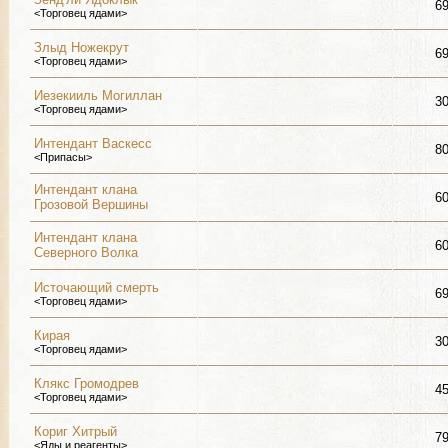
6
<Торговец ядами>
Злыд Ножекрут
6
<Торговец ядами>
Иезекииль Могиллан
3
<Торговец ядами>
Интендант Васкесс
8
<Припасы>
Интендант клана
6
Грозовой Вершины
Интендант клана
6
Северного Волка
Источающий смерть
6
<Торговец ядами>
Кирая
3
<Торговец ядами>
Клякс Громодрев
4
<Торговец ядами>
Кориг Хитрый
7
<Яды и реагенты>