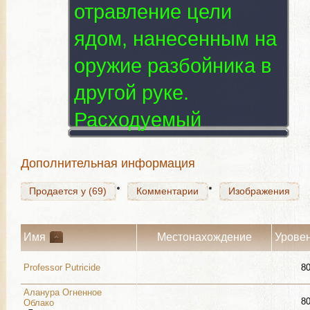
отравление цели
ядом, нанесенным на
оружие разбойника в
Продается у (69)
Комментарии
Изображения
другой руке.
Расходуемый
Продается у (69)
Комментарии
Изображения
Дополнительная информация
Продается у (69)
Комментарии
Изображения
Имя
Местонахождение
Урове
Professor Putricide
8
Аланура Огненное
8
Облако