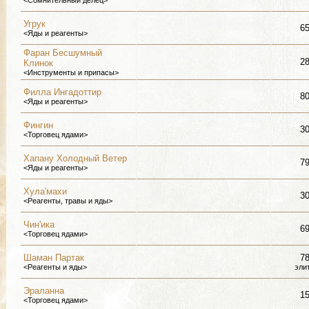
<Сомнительный делец>
Угрук
6
<Яды и реагенты>
Фаран Бесшумный
2
Клинок
<Инструменты и припасы>
Филла Ингадоттир
8
<Яды и реагенты>
Фингин
3
<Торговец ядами>
Хапану Холодный Ветер
7
<Яды и реагенты>
Хула'махи
3
<Реагенты, травы и яды>
Чин'ика
6
<Торговец ядами>
Шаман Партак
7
<Реагенты и яды>
эли
Эраланна
1
<Торговец ядами>