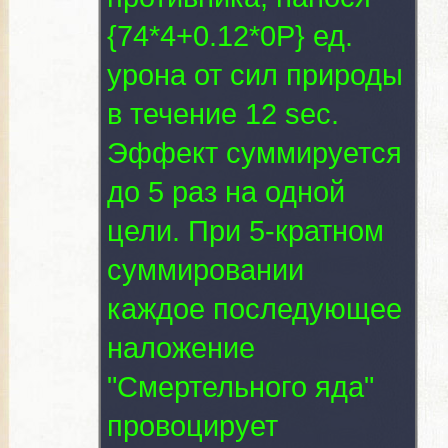
{74*4+0.12*0P} ед.
урона от сил природы
в течение 12 sec.
Эффект суммируется
до 5 раз на одной
цели. При 5-кратном
суммировании
каждое последующее
наложение
"Смертельного яда"
провоцирует