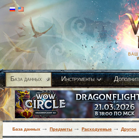
ВАШ
Б
И
Д
аза данных
нструменты
ополнит
База данных
Предметы
Расходуемые
Другое