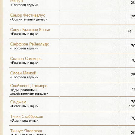
Реккул
3
<Торговец ядами>
Самор Фестивалус
2
<Сомнительный делец>
Санут Быстрое Копье
74 -
<Реагенты и яды>
Саффрон Рейнольдс
7
<Торговец ядами>
Селина Саммерс
7
<Реагенты и яды>
Слоан Маккой
2
<Торговец ядами>
Снабженец Талмерс
7
<Яды, реагенты и
хозяйственные товары>
Су-джам
7
<Реагенты и яды>
эли
Тинки Стабберсон
7
<Яды и реагенты>
Тиннус Ядоплющ
3