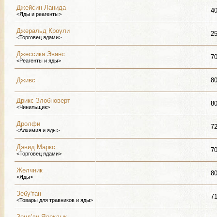
Джейсин Ланида
4
<Яды и реагенты>
Джеральд Кроули
2
<Торговец ядами>
Джессика Эванс
7
<Реагенты и яды>
Дживс
8
Дрикс Злобноверт
8
<Чинильщик>
Дролфи
7
<Алхимия и яды>
Дэвид Маркс
7
<Торговец ядами>
Желчник
8
<Яды>
Зебу'тан
7
<Товары для травников и яды>
Зенд'ли Ядоклык