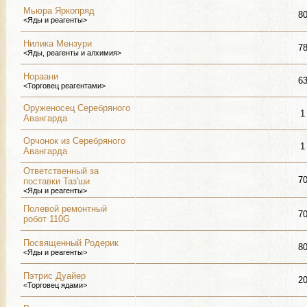
Мьюра Яркопряд
8
<Яды и реагенты>
Нилика Мензури
7
<Яды, реагенты и алхимия>
Нораани
6
<Торговец реагентами>
Оруженосец Серебряного
1
Авангарда
Орчонок из Серебряного
1
Авангарда
Ответственный за
7
поставки Таз'ши
<Яды и реагенты>
Полевой ремонтный
7
робот 110G
Посвященный Родерик
8
<Яды и реагенты>
Пэтрис Дуайер
2
<Торговец ядами>