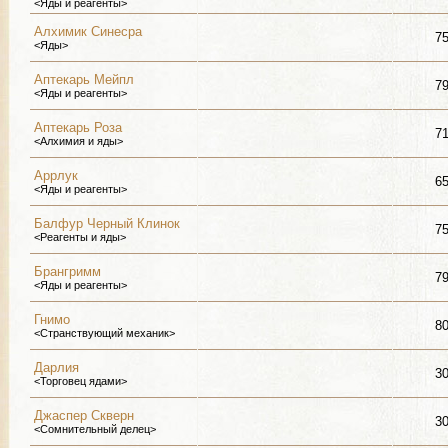
<Яды и реагенты>
Алхимик Синесра
7
<Яды>
Аптекарь Мейпл
7
<Яды и реагенты>
Аптекарь Роза
7
<Алхимия и яды>
Аррлук
6
<Яды и реагенты>
Балфур Черный Клинок
7
<Реагенты и яды>
Брангримм
7
<Яды и реагенты>
Гнимо
8
<Странствующий механик>
Дарлия
3
<Торговец ядами>
Джаспер Скверн
3
<Сомнительный делец>