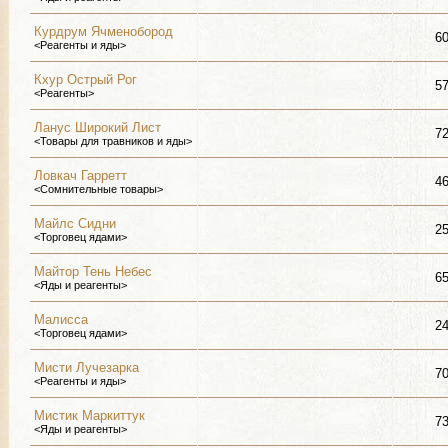
Курдрум Ячменобород
6
<Реагенты и яды>
Кхур Острый Рог
5
<Реагенты>
Ланус Широкий Лист
7
<Товары для травников и яды>
Ловкач Гарретт
4
<Сомнительные товары>
Майлс Сидни
2
<Торговец ядами>
Майтор Тень Небес
6
<Яды и реагенты>
Малисса
2
<Торговец ядами>
Мисти Лучезарка
7
<Реагенты и яды>
Мистик Маркиттук
7
<Яды и реагенты>