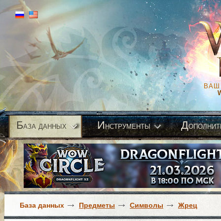
ВАШ
Б
И
Д
аза данных
нструменты
ополнит
База данных
Предметы
Символы
Жрец