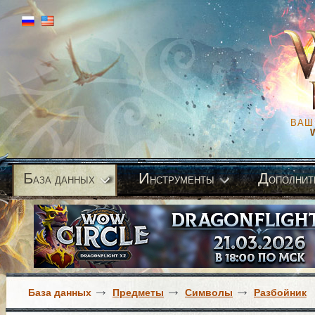
ВАШ
Б
И
Д
аза данных
нструменты
ополнит
База данных
Предметы
Символы
Разбойник