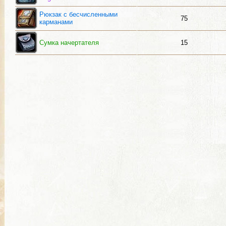
Рюкзак с бесчисленными
75
карманами
Сумка начертателя
15