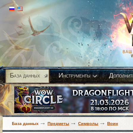
ВАШ
Б
И
Д
аза данных
нструменты
ополнит
База данных
Предметы
Символы
Воин