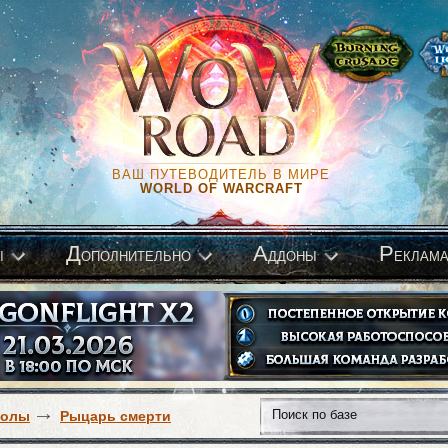
ВАШ ПУТЕВОДИТЕЛЬ В МИРЕ
WORLD OF WARCRAFT
Д
А
Р
ы
ополнительно
ддоны
еклам
волы
Рыцарь смерти