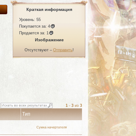
Краткая информация
Уровень: 55
Покупается за:
4
Продается за:
1
Изображение
Отсутствуют –
Отправить
!
1
-
3
из
3
Тип
Сумка начертателя