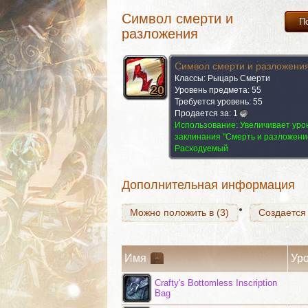
Символ смерти и
П
разложения
Символ смерти и разложени
Классы: Рыцарь Смерти
20
20
20
20
20
20
20
20
20
Уровень предмета: 55
Можно положить в (3)
Требуется уровень: 55
Создается
Продается за:
1
Использование:
Увеличивает уро
заклинания "Смерть и разложени
Расходуемый
Можно положить в (3)
Создается
Дополнительная информация
Можно положить в (3)
Создается
Имя
Ур
Crafty's Bottomless Inscription
Bag