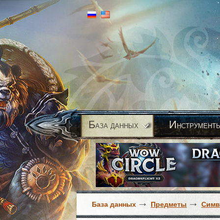
Б
И
аза данных
нструмент
База данных
Предметы
Сим