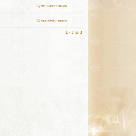
Сумка начертателя
Сумка начертателя
1
-
3
из
3