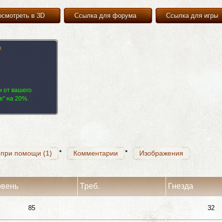
осмотреть в 3D
Ссылка для форума
Ссылка для игры
я
 при помощи (1)
Комментарии
Изображения
н от вашего
е" на 20%.
 при помощи (1)
Комментарии
Изображения
 при помощи (1)
Комментарии
Изображения
овень
Треб.
Гнезда
85
32