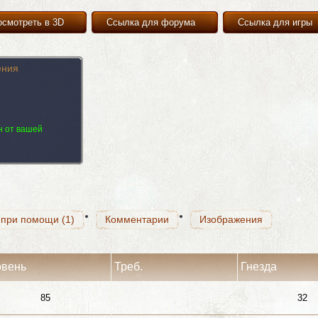
осмотреть в 3D
Ссылка для форума
Ссылка для игры
ения
 при помощи (1)
Комментарии
Изображения
н от вашей
 при помощи (1)
Комментарии
Изображения
 при помощи (1)
Комментарии
Изображения
овень
Треб.
Гнезда
85
32