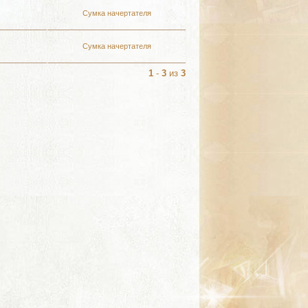
Сумка начертателя
Сумка начертателя
1
-
3
из
3