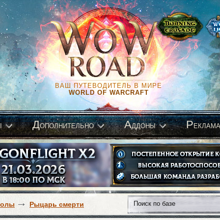
ВАШ ПУТЕВОДИТЕЛЬ В МИРЕ
WORLD OF WARCRAFT
Д
А
Р
ы
ополнительно
ддоны
еклам
волы
Рыцарь смерти