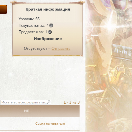
Краткая информация
Уровень: 55
Покупается за:
4
Продается за:
1
Изображение
Отсутствуют –
Отправить
!
1
-
3
из
3
Тип
Сумка начертателя