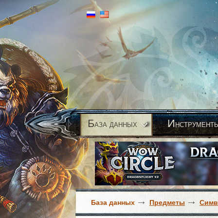
Б
И
аза данных
нструмент
База данных
Предметы
Сим