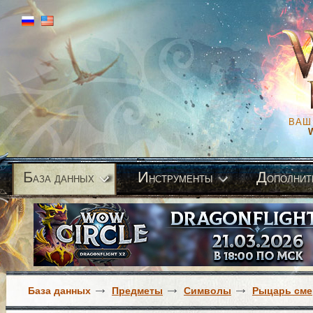
ВАШ
Б
И
Д
аза данных
нструменты
ополнит
База данных
Предметы
Символы
Рыцарь сме