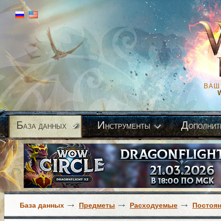
ВАШ
Б
И
Д
аза данных
нструменты
ополнит
База данных
Предметы
Расходуемые
Постоя