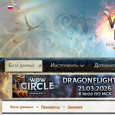
ВАШ
Б
И
Д
аза данных
нструменты
ополнит
База данных
Предметы
Задание