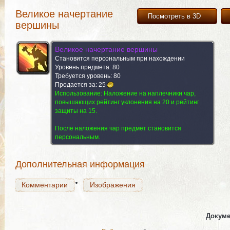
Великое начертание
Посмотреть в 3D
вершины
Великое начертание вершины
Становится персональным при нахождении
Уровень предмета: 80
Требуется уровень: 80
Продается за:
25
Использование:
Наложение на наплечники чар,
Комментарии
повышающих рейтинг уклонения на 20 и рейтинг
Изображения
защиты на 15.
После наложения чар предмет становится
персональным.
Комментарии
Изображения
Дополнительная информация
Комментарии
Изображения
Докуме