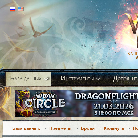
ВАШ
Б
И
Д
аза данных
нструменты
ополнит
База данных
Предметы
Броня
Кольчуга
П