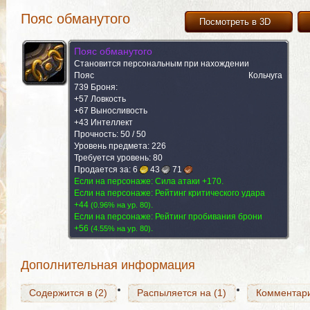
Пояс обманутого
Посмотреть в 3D
Пояс обманутого
Становится персональным при нахождении
Пояс
Кольчуга
739 Броня:
+57 Ловкость
+67 Выносливость
+43 Интеллект
Прочность: 50 / 50
Уровень предмета: 226
Требуется уровень: 80
Продается за:
6
43
71
Содержится в (2)
Если на персонаже: Сила атаки +170.
Распыляется на (1)
Комментар
Если на персонаже: Рейтинг критического удара
+44
.
(
0.96% на yp. 80
)
Если на персонаже: Рейтинг пробивания брони
+56
.
(
4.55% на yp. 80
)
Содержится в (2)
Распыляется на (1)
Комментар
Дополнительная информация
Содержится в (2)
Распыляется на (1)
Комментар