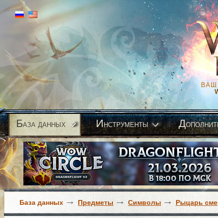
ВАШ
Б
И
Д
аза данных
нструменты
ополнит
База данных
Предметы
Символы
Рыцарь сме