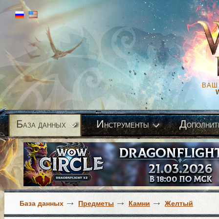
ВАШ
Б
И
Д
аза данных
нструменты
ополнит
База данных
Предметы
Камни
Желтый