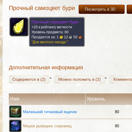
Прочный самоцвет бури
Посмотреть в 3D
Прочный самоцвет бури
+20 к рейтингу меткости
Содержится в (2)
Можно положить в (2)
Коммент
Уровень предмета: 80
Продается за:
1
12
50
"Для желтого гнезда."
Содержится в (2)
Можно положить в (2)
Коммент
Дополнительная информация
Содержится в (2)
Можно положить в (2)
Коммент
Имя
Уровень
Маленький титановый ящичек
80
Мешок рыбацких сокровищ
80