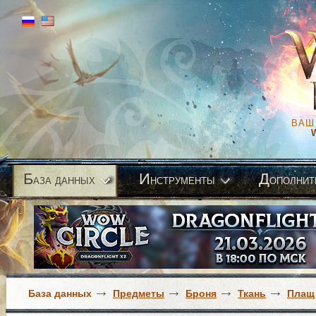
ВАШ
Б
И
Д
аза данных
нструменты
ополнит
База данных
Предметы
Броня
Ткань
Плащ