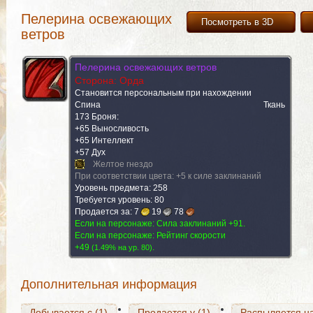
Пелерина освежающих
Посмотреть в 3D
ветров
Пелерина освежающих ветров
Сторона: Орда
Становится персональным при нахождении
Спина
Ткань
173 Броня:
+65 Выносливость
+65 Интеллект
+57 Дух
Желтое гнездо
При соответствии цвета: +5 к силе заклинаний
Уровень предмета: 258
Добывается с (1)
Требуется уровень: 80
Продается у (1)
Распыляется на
Продается за:
7
19
78
Если на персонаже: Сила заклинаний +91.
Если на персонаже: Рейтинг скорости
+49
.
(
1.49% на yp. 80
)
Добывается с (1)
Продается у (1)
Распыляется на
Дополнительная информация
Добывается с (1)
Продается у (1)
Распыляется на