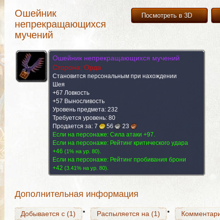
Ошейник
Посмотреть в 3D
непрекращающихся
мучений
Ошейник непрекращающихся мучений
Сторона: Орда
Становится персональным при нахождении
Шея
+67 Ловкость
+57 Выносливость
Уровень предмета: 232
Требуется уровень: 80
Продается за:
7
56
23
Добывается с (1)
Если на персонаже: Сила атаки +97.
Распыляется на (1)
Комментар
Если на персонаже: Рейтинг критического удара
+46
.
(
1% на yp. 80
)
Если на персонаже: Рейтинг пробивания брони
+42
.
(
3.41% на yp. 80
)
Добывается с (1)
Распыляется на (1)
Комментар
Дополнительная информация
Добывается с (1)
Распыляется на (1)
Комментар