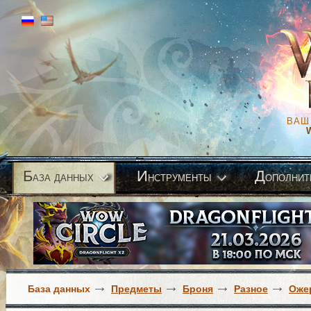
ВАШ
Б
И
Д
аза данных
нструменты
ополнит
База данных
Предметы
Броня
Разное
Оже