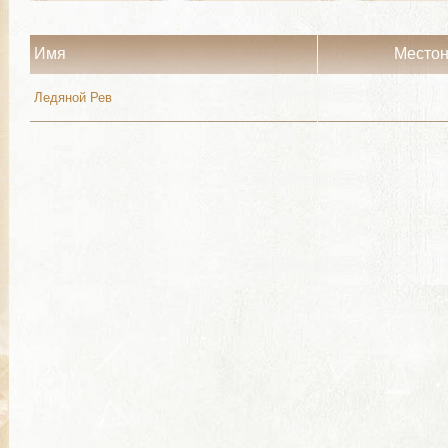
Имя
Место
Ледяной Рев