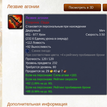
Лезвие агонии
Посмотреть в 3D
Лезвие агонии
Сторона: Орда
Становится персональным при нахождении
Двуручный
Меч
651 - 977 Урон
Скорость 3.50
(232.6 Единиц урона в секунду)
+112 Ловкость
+92 Выносливость
Синее гнездо
При соответствии цвета: +4 к рейтингу пробивания брони
Прочность: 120 / 120
Уровень предмета: 232
Требуется уровень: 80
Продается за:
29
40
7
Добывается с (1)
Если на персонаже: Сила атаки +183.
Распыляется на (1)
Комментар
Если на персонаже: Рейтинг скорости
+62
.
(
1.89% на yp. 80
)
Если на персонаже: Рейтинг пробивания брони
+86
.
(
6.98% на yp. 80
)
Добывается с (1)
Распыляется на (1)
Комментар
Дополнительная информация