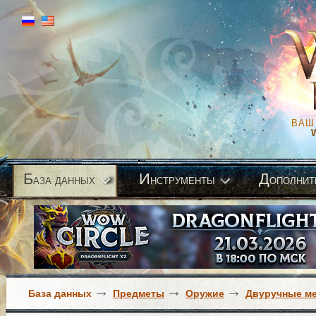
ВАШ
Б
И
Д
аза данных
нструменты
ополнит
База данных
Предметы
Оружие
Двуручные м