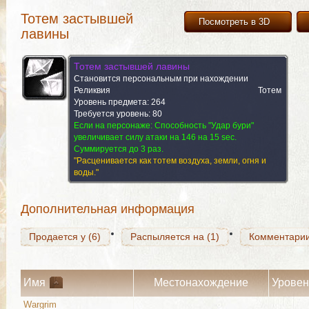
Тотем застывшей
Посмотреть в 3D
лавины
Тотем застывшей лавины
Становится персональным при нахождении
Реликвия
Тотем
Уровень предмета: 264
Требуется уровень: 80
Продается у (6)
Если на персонаже:
Распыляется на (1)
Способность "Удар бури"
Комментари
увеличивает силу атаки на 146 на 15 sec.
Суммируется до 3 раз.
"Расценивается как тотем воздуха, земли, огня и
воды."
Продается у (6)
Распыляется на (1)
Комментари
Дополнительная информация
Продается у (6)
Распыляется на (1)
Комментари
Имя
Местонахождение
Уровен
Wargrim