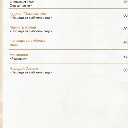
80
<Emblem of Frost
Quartermaster>
Гудман "Замыкатель"
80
<Награды за эмблемы льда>
Магистр Арлан
80
<Награды за эмблемы льда>
Награды за эмблемы
80
льда
Нинзианна
75
<Реликвии>
Чародей Уоврил
80
<Награды за эмблемы льда>