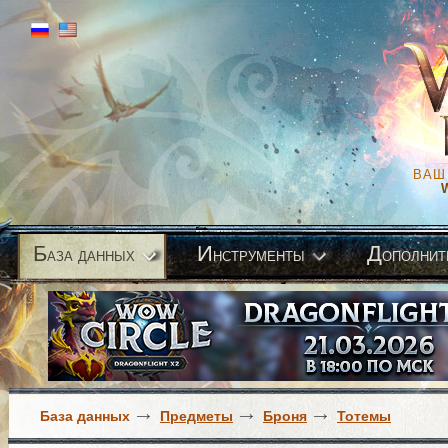
ВАШ
Б
И
Д
аза данных
нструменты
ополнит
База данных
Предметы
Броня
Тотемы