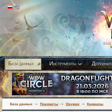
ВАШ
Б
И
Д
аза данных
нструменты
ополнит
База данных
Предметы
Оружие
Кинжалы