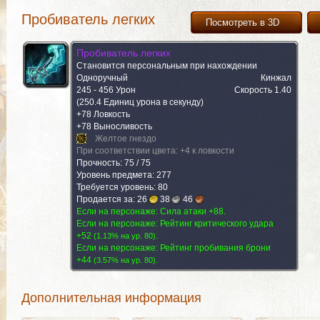
Пробиватель легких
Посмотреть в 3D
Пробиватель легких
Становится персональным при нахождении
Одноручный
Кинжал
245 - 456 Урон
Скорость 1.40
(250.4 Единиц урона в секунду)
+78 Ловкость
+78 Выносливость
Желтое гнездо
При соответствии цвета: +4 к ловкости
Прочность: 75 / 75
Уровень предмета: 277
Требуется уровень: 80
Продается за:
26
38
46
Содержится в (1)
Если на персонаже: Сила атаки +88.
Распыляется на (1)
Комментар
Если на персонаже: Рейтинг критического удара
+52
.
(
1.13% на yp. 80
)
Если на персонаже: Рейтинг пробивания брони
+44
.
(
3.57% на yp. 80
)
Содержится в (1)
Распыляется на (1)
Комментар
Дополнительная информация