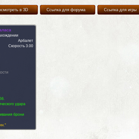
осмотреть в 3D
Ссылка для форума
Ссылка для игры
аласа
ахождении
Арбалет
Скорость 3.00
кости
66.
ического удара
 (1)
Комментарии (3)
Изображения (1)
бивания брони
ин."
 (1)
Комментарии (3)
Изображения (1)