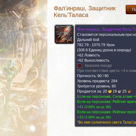
Фал'инраш, Защитник
П
Кель'Таласа
Фал'инраш, Защитник Кель'Т
Становится персональным при н
Дальний бой
782.79 - 1070.79 Урон
(308.9 Единиц урона в секунду)
+62 Ловкость
+62 Выносливость
Красное гнездо
При соответствии цвета: +4 к лов
Прочность: 90 / 90
Уровень предмета: 284
Требуется уровень: 80
Продается за:
20
19
25
Если на персонаже: Сила атаки +
Добывается с (1)
Если на персонаже: Рейтинг крит
Распыляется на
+41
.
(
0.89% на yp. 80
)
Если на персонаже: Рейтинг про
+33
.
(
2.68% на yp. 80
)
"Во имя солнечного света Талас'д
Добывается с (1)
Распыляется на