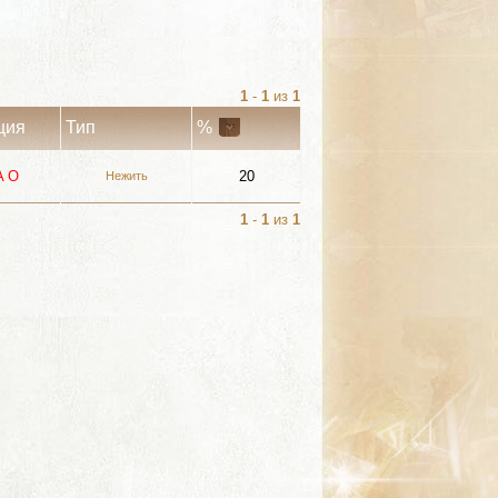
1
-
1
из
1
ция
Тип
%
A
О
20
Нежить
1
-
1
из
1