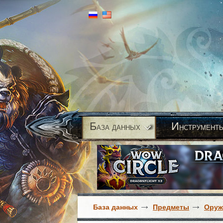
Б
И
аза данных
нструмент
База данных
Предметы
Оруж