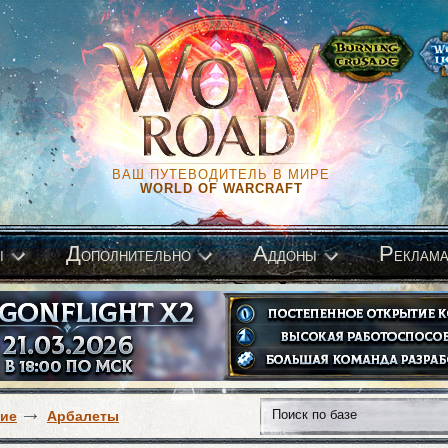
ВАШ ПУТЕВОДИТЕЛЬ В МИРЕ
WORLD OF WARCRAFT
Д
А
Р
ы
ополнительно
ддоны
еклам
ие
Арбалеты