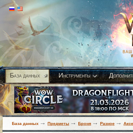
ВАШ
Б
И
Д
аза данных
нструменты
ополнит
База данных
Предметы
Броня
Разное
Акс