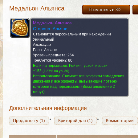
Медальон Альянса
Посмотреть в 3D
Медальон Альянса
Сторона: Альянс
Становится персональным при нахождении
Уникальный
Аксессуар
Расы: Альянс
Уровень предмета: 264
Требуется уровень: 80
Если на персонаже: Рейтинг устойчивости
Продается у (1)
+153
Критерий для (1)
.
Комментарии
(
1.87% на yp. 80
)
Использование:
Снимает все эффекты замедления
движения и все эффекты, вызывающие потерю
контроля над персонажем.
(Восстановление 2
минут)
Продается у (1)
Критерий для (1)
Комментарии
Дополнительная информация
Продается у (1)
Критерий для (1)
Комментарии