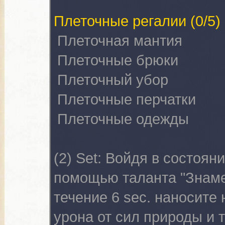
Плеточные регалии
(0/5)
Плеточная мантия
Плеточные брюки
Плеточный убор
Плеточные перчатки
Плеточные одежды
(2) Set:
Войдя в состояни
помощью таланта "Знаме
течение 6 sec. наносите
урона от сил природы и 