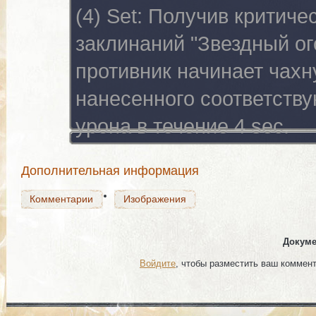
(4) Set:
Получив критичес
заклинаний "Звездный ого
противник начинает чахн
Комментарии
Изображения
нанесенного соответств
урона в течение 4 sec.
Комментарии
Изображения
Дополнительная информация
Комментарии
Изображения
Докуме
Войдите
, чтобы разместить ваш коммен