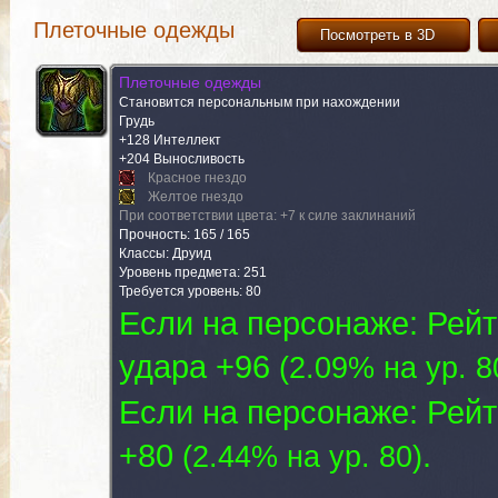
Плеточные одежды
Посмотреть в 3D
Плеточные одежды
Становится персональным при нахождении
Грудь
+128 Интеллект
+204 Выносливость
Красное гнездо
Желтое гнездо
При соответствии цвета: +7 к силе заклинаний
Прочность: 165 / 165
Классы: Друид
Уровень предмета: 251
Требуется уровень: 80
Если на персонаже: Рейт
удара +96
(
2.09% на yp. 8
Если на персонаже: Рейт
+80
.
(
2.44% на yp. 80
)