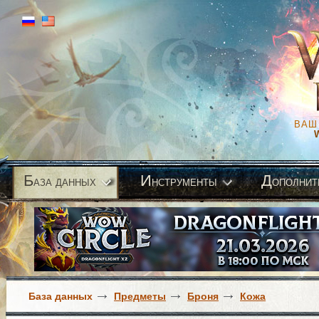
ВАШ
Б
И
Д
аза данных
нструменты
ополнит
База данных
Предметы
Броня
Кожа