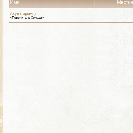
Имя
Место
Ахун (героич.)
<Повелитель Холода>