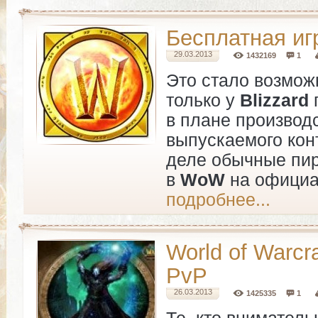
Бесплатная и
29.03.2013
1432169
1
Это стало возмож
только у
Blizzard
в плане производ
выпускаемого кон
деле обычные пир
в
WoW
на официа
подробнее...
World of Warcr
PvP
26.03.2013
1425335
1