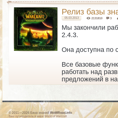
Релиз базы зн
05.03.2013
2131810
3
Мы закончили рабо
2.4.3.
Она доступна по
Все базовые функ
работать над раз
предложений в н
© 2011—2026 База знаний
WoWRoad.info
Ваш путеводитель в мире World of Warcraft