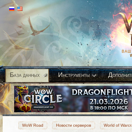
ВАШ
Б
И
Д
аза данных
нструменты
ополнит
WoW Road
Новости серверов
World of Warcr