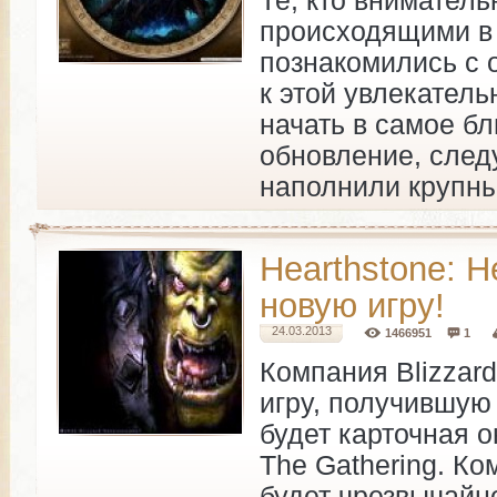
Те, кто вниматель
происходящими в
познакомились с 
к этой увлекател
начать в самое б
обновление, следу
наполнили крупн
Hearthstone: H
новую игру!
24.03.2013
1466951
1
Компания Blizzar
игру, получившую 
будет карточная 
The Gathering. Ко
будет чрезвычайно