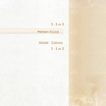
1
-
1
из
1
Рейтинг:
0
[-]
[+]
Жалоба
|
Ответить
1
-
1
из
1