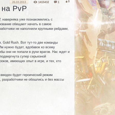
0
26.03.2013
1415432
1
я на PvP
, наверняка уже познакомились с
ирование обещают начать в самое
зработчики не наполнили крупными рейдами,
, Gold Rush. Вот тут-то две команды
Им нужно будет, вдобавок ко всему
бы они не попали в руки врагов. Нас ждет и
подвергнута супер серьезной
оков, имеющих опыт в игре, и тех, кто
 введен будет героический режим
, разработчики не обошлись и без массы