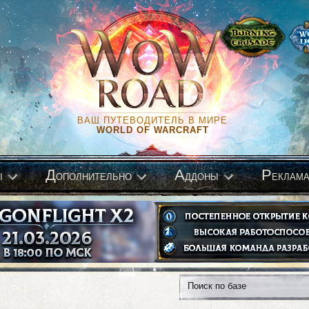
ВАШ ПУТЕВОДИТЕЛЬ В МИРЕ
WORLD OF WARCRAFT
Д
А
Р
ы
ополнительно
ддоны
еклам