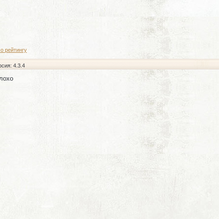
о рейтингу
рсия: 4.3.4
плохо