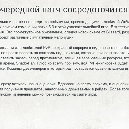
 очередной патч сосредоточитс
ельно и постоянно следит за событиями, происходящими в любимой WoW
 списком изменений патча 5.3 к этой увлекательнейшей игре. Его тест
я. Это промежуточное обновление, следуя новой схеме от Blizzard, ра
проект различные симпатичные мелочушки.
 сделали для любителей PvP прекрасный сюрприз в виде нового поля боя
 не просто воевать за контроль над шахтами, которые приносят золото. 
 ставить заслон перед противником, защищая заработанные ресурсы, что
й арены, Shado-Pan. Плюс ко всему прочему, вся PvP-экипировка будет 
ке. Команда девелоперов в который раз постарается сравнять шансы игр
 сразу четырех новых сценария. Вдобавок ко всему прочему, в сценарии
ля получения предметов, аналогичных добываемых в рейдах. Более того
писком изменений можно познакомиться на сайте игры.