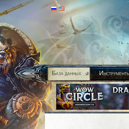
Б
И
аза данных
нструмент