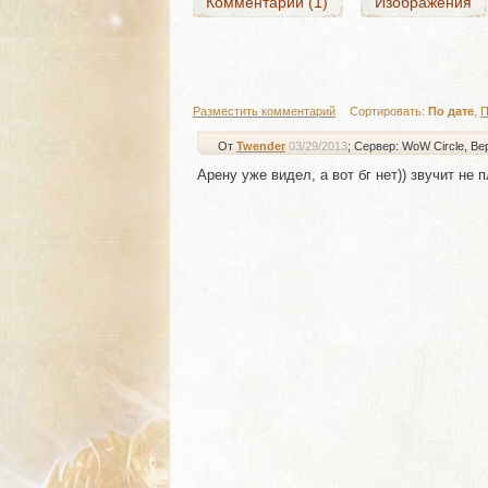
Комментарии (1)
Изображения
Разместить комментарий
|
Сортировать:
По дате
,
П
От
Twender
03/29/2013
; Сервер: WoW Circle
, Ве
Арену уже видел, а вот бг нет)) звучит не 