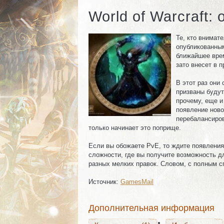
World of Warcraft:
Те, кто внимат
опубликованным
ближайшее врем
зато внесет в 
В этот раз они
призваны будут
прочему, еще и
появление ново
перебалансиров
только начинает это поприще.
Комментарии (1)
Изображения
Если вы обожаете PvE, то ждите появления
сложности, где вы получите возможность д
разных мелких правок. Словом, с полным с
Источник:
GamesMail
Комментарии (1)
Изображения
Дополнительная информация