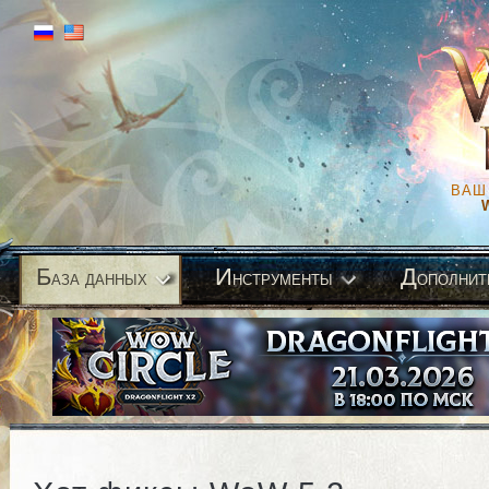
ВАШ
Б
И
Д
аза данных
нструменты
ополнит