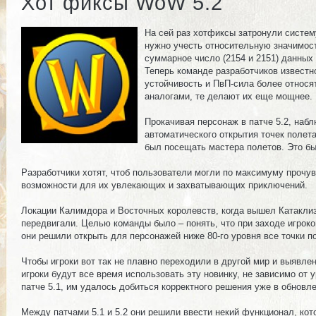
Хот фиксы WoW 5.2
На сей раз хотфиксы затронули систему
нужно учесть относительную значимост
суммарное число (2154 и 2151) данных
Теперь команде разработчиков известн
устойчивость и ПвП-сила более относя
аналогами, те делают их еще мощнее. 
Прокачивая персонаж в патче 5.2, наб
автоматического открытия точек полета
был посещать мастера полетов. Это бы
Разработчики хотят, чтоб пользователи могли по максимуму прочув
возможности для их увлекающих и захватывающих приключений.
Локации Калимдора и Восточных королевств, когда вышел Катаклиз
передвигали. Целью команды было – понять, что при заходе игроко
они решили открыть для персонажей ниже 80-го уровня все точки п
Чтобы игроки вот так не плавно переходили в другой мир и выявлен
игроки будут все время использовать эту новинку, не зависимо от
патче 5.1, им удалось добиться корректного решения уже в обновле
Между патчами 5.1 и 5.2 они решили ввести некий функционал, кот