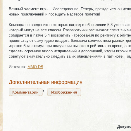
Важный элемент игры – Исследование. Теперь, прежде чем он испо
новых приключений и посещать мастеров полетов!
Команда по введению некоторых наград в обновлении 5.3 уже знают
который могут не все классы. Разработчики расширяют спект энчан
собирается в патче 5.4 возвратить «требования по рейтингу к элитн
приветствуют саму идею владеть большим количеством разных дос
Комментарии
Изображения
игроков был стимул при получении высокого рейтинга на арене, а 
сделать огромное число исправлений и дополнений, чтобы игроки м
советуют внимательно следить за их обновлениями в патчноте. Тог
Источник:
MMO-DB
Комментарии
Изображения
Дополнительная информация
Комментарии
Изображения
Докуме