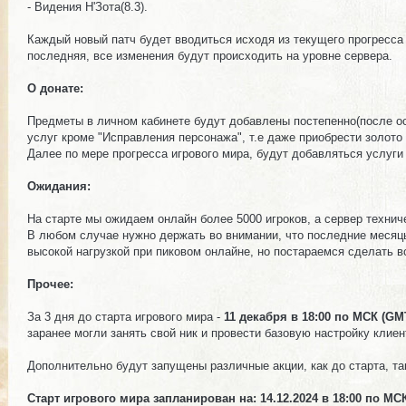
- Видения Н'Зота(8.3).
Каждый новый патч будет вводиться исходя из текущего прогресса 
последняя, все изменения будут происходить на уровне сервера.
О донате:
Предметы в личном кабинете будут добавлены постепенно(после осв
услуг кроме "Исправления персонажа", т.е даже приобрести золото 
Далее по мере прогресса игрового мира, будут добавляться услуги
Ожидания:
На старте мы ожидаем онлайн более 5000 игроков, а сервер технич
В любом случае нужно держать во внимании, что последние месяцы
высокой нагрузкой при пиковом онлайне, но постараемся сделать 
Прочее:
За 3 дня до старта игрового мира -
11 декабря в 18:00 по МСК (GM
Комментарии
Изображения
заранее могли занять свой ник и провести базовую настройку клиен
Дополнительно будут запущены различные акции, как до старта, та
Старт игрового мира запланирован на: 14.12.2024 в 18:00 по МС
Комментарии
Изображения