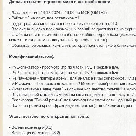
Детали открытия игрового мира и его особенности:
- Дата открытия: 14.12.2024 в 18:00 по МСК (GMT+3).
- Рейты: x5 на опыт, все остальное х1.
- Будет реализовано постепенное открытие контента с 8.0.
- Включена выдача всех возможных званий за достижения из серии 
- Стабильное и максимально работоспособное ядро и база (максим
момент, с акцентом на актуальный для бфа контент).
- Обширная рекламная кампания, которая начнется уже в ближайшие
Модификации(кастом):
- PvE-спектатор - просмотр игр по части PvE в режиме live.
- PvP-спектатор - просмотр игр по части PvP в режиме live.
- RePlay-арена - повторы арены, для анализа игры соперников, или
- ViP-аккаунт - Нет времени качаться? Можете приобрести вип аккау
- Интерактивное меню(.menu) - большое количество функций в одно
- Внутриигровой магазин с уникальными вещами в .menu - маунты/с
- Реализован "Гибкий режим" для эпохальной сложности - данный р
- Включен режим кросс-фракции(межфракция) - необходимое дополн
Этапы постепенного открытия контента:
- Волны возмездия(8.1).
- Возвращение Азшары(8.2).