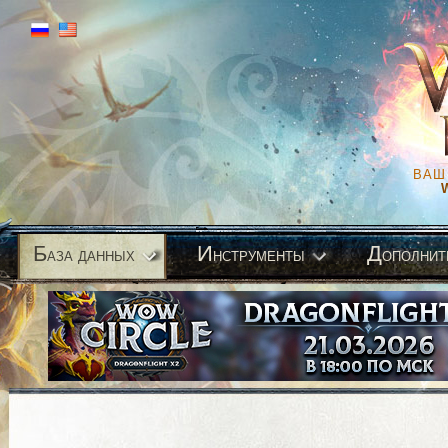
ВАШ
Б
И
Д
аза данных
нструменты
ополнит