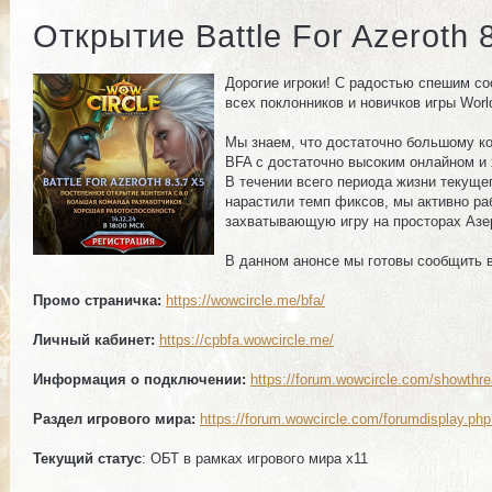
Открытие Battle For Azeroth 
Дорогие игроки! С радостью спешим со
всех поклонников и новичков игры World
Мы знаем, что достаточно большому ко
BFA с достаточно высоким онлайном и
В течении всего периода жизни текуще
нарастили темп фиксов, мы активно ра
захватывающую игру на просторах Азе
В данном анонсе мы готовы сообщить в
Промо страничка:
https://wowcircle.me/bfa/
Личный кабинет:
https://cpbfa.wowcircle.me/
Информация о подключении:
https://forum.wowcircle.com/showthr
Раздел игрового мира:
https://forum.wowcircle.com/forumdisplay.ph
Текущий статус
: ОБТ в рамках игрового мира х11