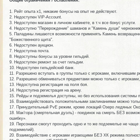
Общие ограничения / ослабления:
1. Рейт опыта х1, никакие бонусы на опыт не действуют.
2. Недоступен VIP-Account.
3. Недоступен магазин в личном кабинете, в т.ч все бонус услуги.
4. Недоступно "Перерождение" шаманов и "Камень души" чернокни
5. Паладины лишаются возможности применять Камень возвращени
"Божественного щита".
6. Недоступен аукцион.
7. Недоступна почта.
8. Недоступны бонусы за уровни гильдий.
9. Недоступен ремонт за счет гильдии.
10. Недоступен гильдейский банк.
11. Разрешено вступать в группы только с игроками, включившим р
12. Разрешено обмениваться предметами можно только с игроками
13. Недоступна регистрация на поля боя.
14. Недоступна регистрация на арену.
15. Рейды и подземелья доступны, но без использования системы п
16. Взаимодействовать положительными заклинаниями можно тольк
17. Принудительный PvE режим, кроме локаций Озеро ледяных Оков 
18. Мак'гора (смертельная дуэль) - поединок на смерть БЕЗ возмо
ошибку».
19. Персонажи смогут проходить одно и то же подземелье не чаще 
подземелий).
20. Взаимодействие с игроками играющими БЕЗ ХК режима полность