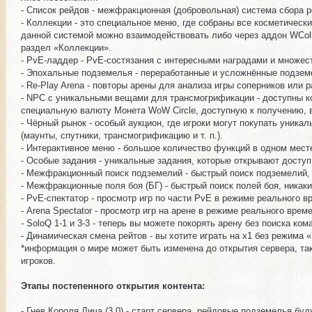
- Список рейдов - межфракционная (добровольная) система сбора 
- Коллекции - это специальное меню, где собраны все косметическ
данной системой можно взаимодействовать либо через аддон WColle
раздел «Коллекции».
- PvE-ладдер - PvE-состязания с интересными наградами и множест
- Эпохальные подземелья - переработанные и усложнённые подземел
- Re-Play Arena - повторы арены для анализа игры соперников или 
- NPC с уникальными вещами для трансмогрификации - доступны ко
специальную валюту Монета WoW Circle, доступную к получению, в
- Чёрный рынок - особый аукцион, где игроки могут покупать уник
(маунты, спутники, трансмогрификацию и т. п.).
- Интерактивное меню - большое количество функций в одном месте
- Особые задания - уникальные задания, которые открывают досту
- Межфракционный поиск подземелий - быстрый поиск подземелий, 
- Межфракционные поля боя (БГ) - быстрый поиск полей боя, никак
- PvE-спектатор - просмотр игр по части PvE в режиме реального в
- Arena Spectator - просмотр игр на арене в режиме реального време
- SoloQ 1-1 и 3-3 - теперь вы можете покорять арену без поиска ком
- Динамическая смена рейтов - вы хотите играть на х1 без режима «
*информация о мире может быть изменена до открытия сервера, та
игроков.
Этапы постепенного открытия контента:
- Гнев Короля Лича (3.0) - старт сервера, рейдовые подземелья буд