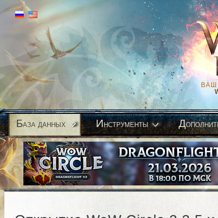
ВАШ
Б
И
Д
аза данных
нструменты
ополнит