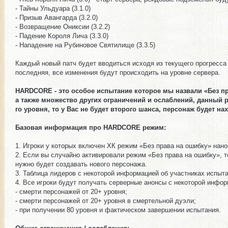
- Тайны Ульдуара (3.1.0)
- Призыв Авангарда (3.2.0)
- Возвращение Ониксии (3.2.2)
- Падение Короля Лича (3.3.0)
- Нападение на Рубиновое Святилище (3.3.5)
Каждый новый патч будет вводиться исходя из текущего прогресса 
последняя, все изменения будут происходить на уровне сервера.
HARDCORE - это особое испытание которое мы назвали «Без пра
а также множество других ограничений и ослаблений, данный р
го уровня, то у Вас не будет второго шанса, персонаж будет н
Базовая информация про HARDCORE режим:
1. Игроки у которых включен ХК режим «Без права на ошибку» нан
2. Если вы случайно активировали режим «Без права на ошибку», т
нужно будет создавать нового персонажа.
3. Таблица лидеров с некоторой информацией об участниках испыт
4. Все игроки будут получать серверные анонсы с некоторой инфор
- смерти персонажей от 20+ уровня;
- смерти персонажей от 20+ уровня в смертельной дуэли;
- при получении 80 уровня и фактическом завершении испытания.