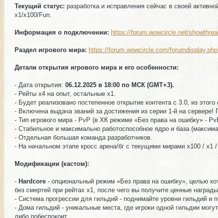
Текущий статус:
разработка и исправления сейчас в своей активно
x1/x100/Fun.
Информация о подключении:
https://forum.wowcircle.net/showthre
Раздел игрового мира:
https://forum.wowcircle.com/forumdisplay.ph
Детали открытия игрового мира и его особенности:
- Дата открытия:
06.12.2025 в 18:00 по МСК (GMT+3).
- Рейты х4 на опыт, остальные х1.
- Будет реализовано постепенное открытие контента с 3.0, из этого
- Включена выдача званий за достижения из серии 1-й на сервере! 
- Тип игрового мира - PvP (в ХК режиме «Без права на ошибку» - Pv
- Стабильное и максимально работоспособное ядро и база (максима
- Отдельная большая команда разработчиков.
- На начальном этапе кросс арена/бг с текущими мирами х100 / x1 
Модификации (кастом):
-
Hardcore
- опциональный режим «Без права на ошибку», целью кот
без смертей при рейтах x1, после чего вы получите ценные награды
- Система прогрессии для гильдий - поднимайте уровни гильдий и 
- Дома гильдий - уникальные места, где игроки одной гильдии могу
либо побеспокоит.