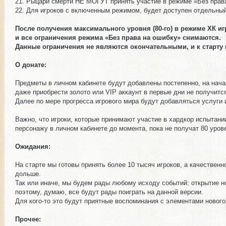
21. Рыцари смерти НЕ МОГУТ принять участие в режиме «Без прав
22. Для игроков с включенным режимом, будет доступен отдельный 
После получения максимального уровня (80-го) в режиме ХК и
и все ограничения режима «Без права на ошибку» снимаются.
Данные ограничения не являются окончательными, и к старту 
О донате:
Предметы в личном кабинете будут добавлены постепенно, на начал
даже приобрести золото или VIP аккаунт в первые дни не получится
Далее по мере прогресса игрового мира будут добавляться услуги
Важно, что игроки, которые принимают участие в хардкор испытан
персонажу в личном кабинете до момента, пока не получат 80 уров
Ожидания:
На старте мы готовы принять более 10 тысяч игроков, а качествен
дольше.
Так или иначе, мы будем рады любому исходу событий: открытие но
поэтому, думаю, все будут рады поиграть на данной версии.
Для кого-то это будут приятные воспоминания с элементами нового,
Прочее: