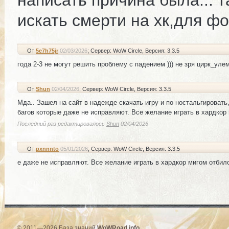
написать причина была... 
искать смерти на хк,для ф
От
5e7h75jr
02/03/2026
; Сервер: WoW Circle
, Версия: 3.3.5
года 2-3 не могут решить проблему с падением ))) не зря цирк_уле
От
Shun
02/04/2026
; Сервер: WoW Circle
, Версия: 3.3.5
Мда.. Зашел на сайт в надежде скачать игру и по ностальгировать
багов которые даже не исправляют. Все желание играть в хардкор 
Последний раз редактировалось
Shun
02/04/2026
От
pxnnnto
05/01/2026
; Сервер: WoW Circle
, Версия: 3.3.5
е даже не исправляют. Все желание играть в хардкор мигом отбило
© 2011—2026 База знаний
WoWRoad.info