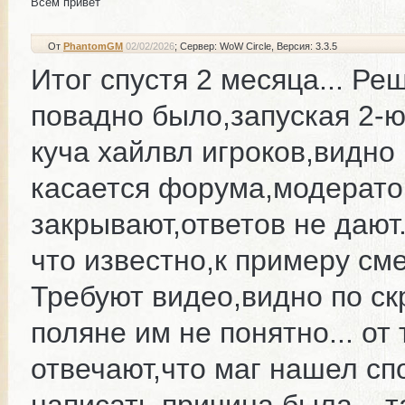
Всем привет
От
PhantomGM
02/02/2026
; Сервер: WoW Circle
, Версия: 3.3.5
Итог спустя 2 месяца... Ре
повадно было,запуская 2-ю
куча хайлвл игроков,видно
касается форума,модерат
закрывают,ответов не дают.
что известно,к примеру см
Требуют видео,видно по ск
поляне им не понятно... от
отвечают,что маг нашел сп