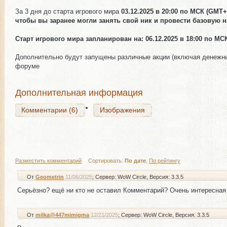
За 3 дня до старта игрового мира
03.12.2025 в 20:00 по МСК (GMT
чтобы вы заранее могли занять свой ник и провести базовую н
Комментарии (6)
Изображения
Старт игрового мира запланирован на: 06.12.2025 в 18:00 по МС
Дополнительно будут запущены различные акции (включая денежные)
форуме
Комментарии (6)
Изображения
Дополнительная информация
Комментарии (6)
Изображения
Разместить комментарий
|
Сортировать:
По дате
,
По рейтингу
От
Geometrin
11/06/2025
; Сервер: WoW Circle
, Версия: 3.3.5
Серьёзно? ещё ни кто не оставил Комментарий? Очень интересная 
От
milka@447mimigma
12/21/2025
; Сервер: WoW Circle
, Версия: 3.3.5