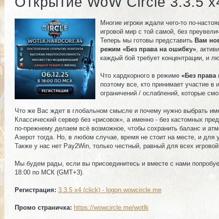
Открытие WoW Circle 3.3.5 x4
Многие игроки ждали чего-то по-насто
игровой мир с той самой, без преувели
Теперь мы готовы представить
Вам нов
режим «Без права на ошибку»
, актив
каждый бой требует концентрации, и л
Что хардкорного в режиме
«Без права
поэтому все, кто принимает участие в
ограничений / ослаблений, которые см
Что же Вас ждет в глобальном смысле и почему нужно выбрать им
Классический сервер без «рисовок», а именно - без кастомных пр
по-прежнему делаем всё возможное, чтобы сохранить баланс и атмо
Азерот тогда. Но, в любом случае, время не стоит на месте, и дл
Также у нас нет Pay2Win, только честный, равный для всех игровой
Мы будем рады, если вы присоединитесь и вместе с нами попробуете
18:00 по МСК (GMT+3).
Регистрация:
3.3.5 x4 (click) - logon.wowcircle.me
Промо страничка:
https://wowcircle.me/wotlk