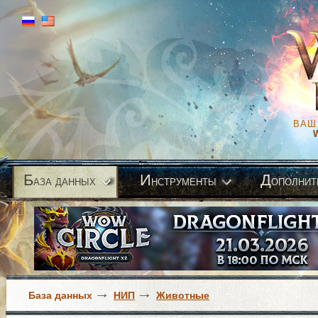
ВАШ
Б
И
Д
аза данных
нструменты
ополнит
База данных
НИП
Животные