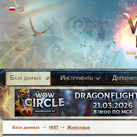
ВАШ
Б
И
Д
аза данных
нструменты
ополнит
База данных
НИП
Животные