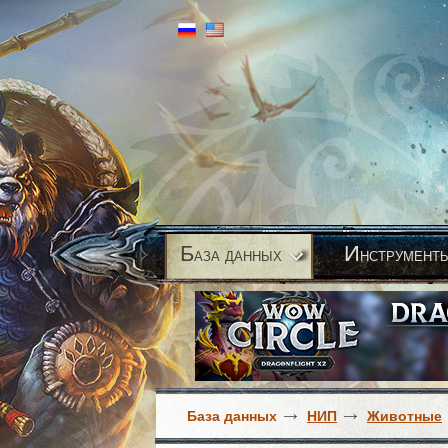
Б
И
аза данных
нструмент
База данных
НИП
Животные