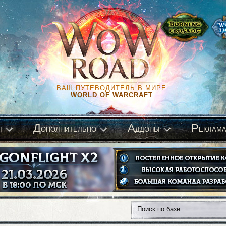
ВАШ ПУТЕВОДИТЕЛЬ В МИРЕ
WORLD OF WARCRAFT
Д
А
Р
ы
ополнительно
ддоны
еклам