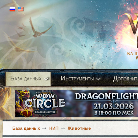
ВАШ
Б
И
Д
аза данных
нструменты
ополнит
База данных
НИП
Животные