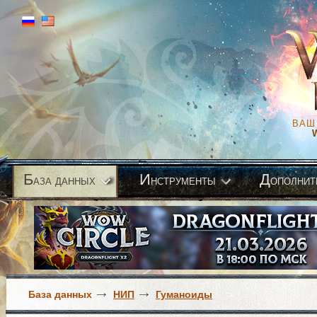
ВАШ
Б
И
Д
аза данных
нструменты
ополнит
База данных
НИП
Гуманоиды