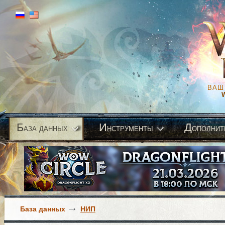
ВАШ
Б
И
Д
аза данных
нструменты
ополнит
База данных
НИП