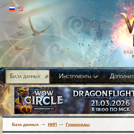
ВАШ
Б
И
Д
аза данных
нструменты
ополнит
База данных
НИП
Гуманоиды