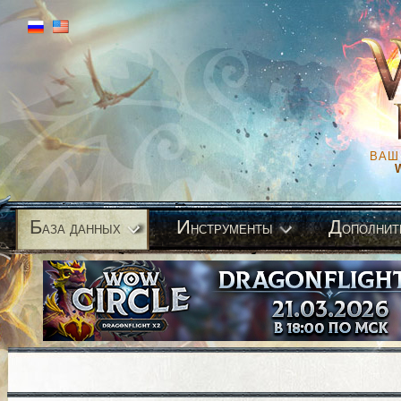
ВАШ
Б
И
Д
аза данных
нструменты
ополнит