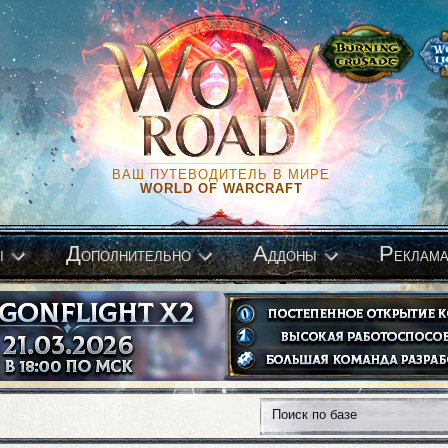
ВАШ ПУТЕВОДИТЕЛЬ В МИРЕ
WORLD OF WARCRAFT
Д
А
Р
ы
ополнительно
ддоны
еклам