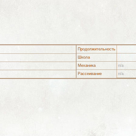
Продолжительность
Школа
Механика
n/a
Рассеивание
n/a