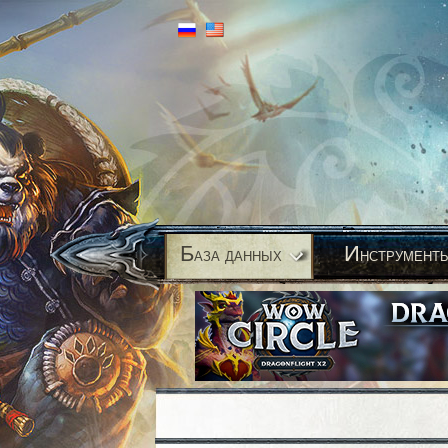
Б
И
аза данных
нструмент