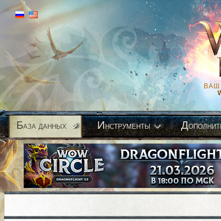
ВАШ
Б
И
Д
аза данных
нструменты
ополнит