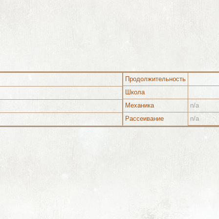
Продолжительность
Школа
Механика
n/a
Рассеивание
n/a