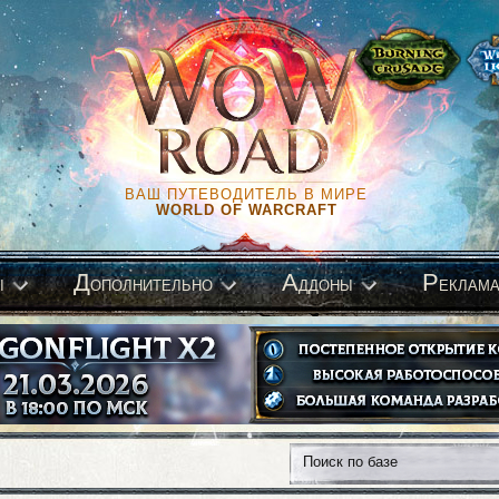
ВАШ ПУТЕВОДИТЕЛЬ В МИРЕ
WORLD OF WARCRAFT
Д
А
Р
ы
ополнительно
ддоны
еклам