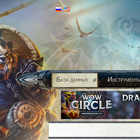
Б
И
аза данных
нструмент