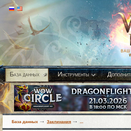
ВАШ
Б
И
Д
аза данных
нструменты
ополнит
База данных
Заклинания
...