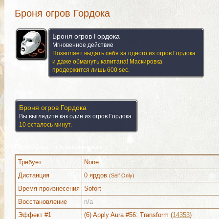
Броня огров Гордока
Броня огров Гордока
Мгновенное действие
Позволяет выдать себя за одного из огров Гордока
и даже обмануть капитана! Маскировка
продержится лишь 600 sec.
Аура
Броня огров Гордока
Вы выглядите как один из огров Гордока.
10 осталось минут.
Подробности о заклинании
Требует
None
Дистанция
0 ярдов
(Self Only)
Время произнесения
Sofort
Восстановление
n/a
Эффект #1
(6) Apply Aura #56: Transform (
14353
)