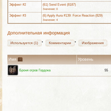
Используется (1)
Комментарии
Изображения
Эффект #2
(61) Send Event (8187)
Значение: 0
Эффект #3
(6) Apply Aura #139: Force Reaction (829)
Значение: 4
Используется (1)
Комментарии
Изображения
Дополнительная информация
Используется (1)
Комментарии
Изображения
Имя
Уровень
Броня огров Гордока
55