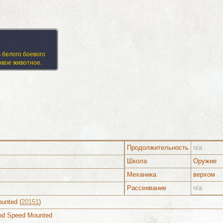
 белого боевого
овое животное.
Продолжительность
n/a
Школа
Оружие
Механика
верхом
Рассеивание
n/a
Изображения
ounted (
20151
)
Mod Speed Mounted