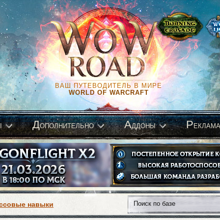
ВАШ ПУТЕВОДИТЕЛЬ В МИРЕ
WORLD OF WARCRAFT
Д
А
Р
ы
ополнительно
ддоны
еклам
ссовые навыки