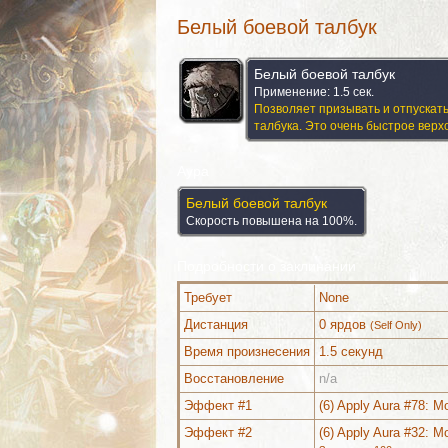
Белый боевой талбук
Белый боевой талбук
Применение: 1.5 сек.
Позволяет призывать и отпускать
талбука. Это очень быстрое верх
Аура
Белый боевой талбук
Скорость повышена на 100%.
Подробности о заклинании
Требует
None
Дистанция
0 ярдов
(Self Only)
Время произнесения
1.5 секунд
Восстановление
n/a
Можно выучить (2)
Комментарии
Эффект #1
(6) Apply Aura #78: M
Эффект #2
(6) Apply Aura #32: 