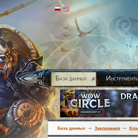
Б
И
аза данных
нструмент
База данных
Заклинания
Кла