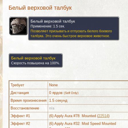
Белый верховой талбук
Белый верховой талбук
Применение: 1.5 сек.
Позволяет призывать и отпускать белого боевого
талбука. Это очень быстрое верховое животное.
Аура
Белый верховой талбук
Скорость повышена на 100%.
Подробности о заклинании
Требует
None
Дистанция
0 ярдов
(Self Only)
Время произнесения
1.5 секунд
Восстановление
n/a
Можно выучить (2)
Комментарии
Изображения
Эффект #1
(6) Apply Aura #78: Mounted (
22514
)
Эффект #2
(6) Apply Aura #32: Mod Speed Mounted