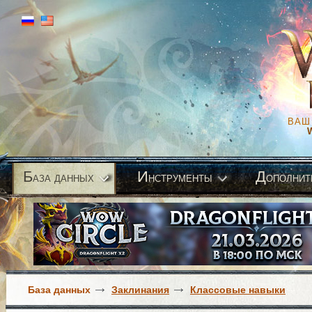
ВАШ
Б
И
Д
аза данных
нструменты
ополнит
База данных
Заклинания
Классовые навыки