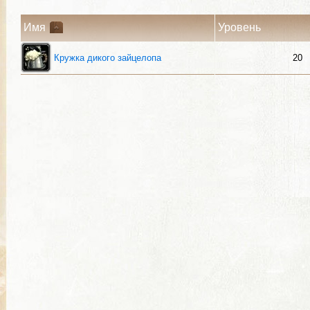
Имя
Уровень
Кружка дикого зайцелопа
20