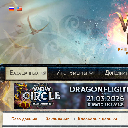
ВАШ
Б
И
Д
аза данных
нструменты
ополнит
База данных
Заклинания
Классовые навыки