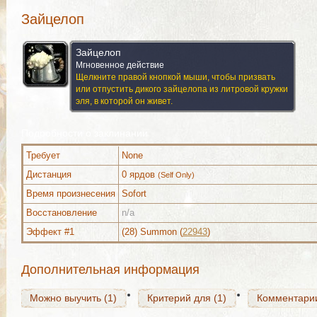
Зайцелоп
Зайцелоп
Мгновенное действие
Щелкните правой кнопкой мыши, чтобы призвать
или отпустить дикого зайцелопа из литровой кружки
эля, в которой он живет.
Подробности о заклинании
Требует
None
Дистанция
0 ярдов
(Self Only)
Можно выучить (1)
Критерий для (1)
Комментари
Время произнесения
Sofort
Восстановление
n/a
Эффект #1
(28) Summon (
22943
)
Можно выучить (1)
Критерий для (1)
Комментари
Дополнительная информация
Можно выучить (1)
Критерий для (1)
Комментари